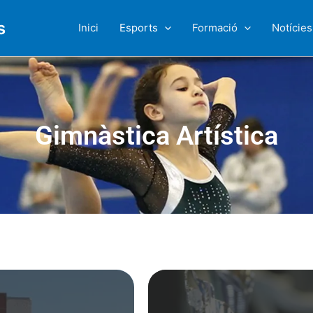
s
Inici
Esports
Formació
Notícies
Gimnàstica Artística