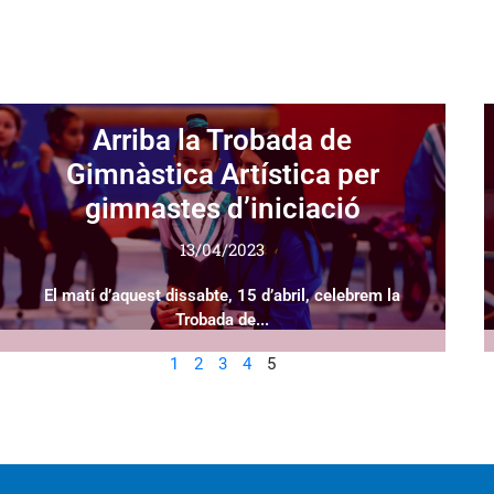
Arriba la Trobada de
Gimnàstica Artística per
gimnastes d’iniciació
13/04/2023
El matí d’aquest dissabte, 15 d’abril, celebrem la
Trobada de...
1
2
3
4
5