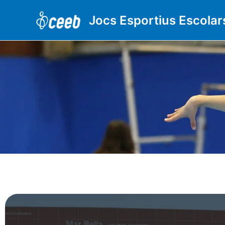
Vés
al
Jocs Esportius Escolar
contingut