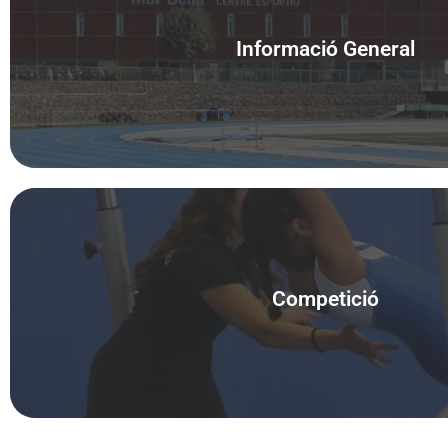
Informació General
Accedeix
Competició
Pròximament