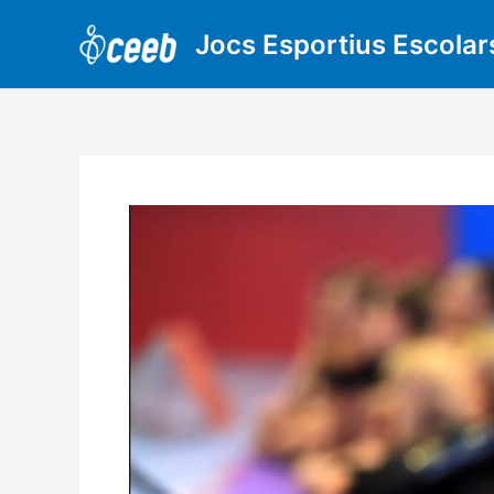
Vés
al
Jocs Esportius Escolar
contingut