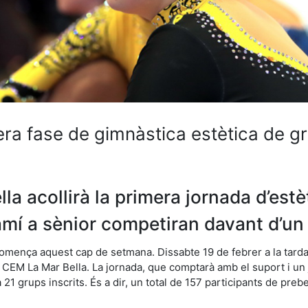
era fase de gimnàstica estètica de g
lla acollirà la primera jornada d’estè
í a sènior competiran davant d’un 
mença aquest cap de setmana. Dissabte 19 de febrer a la tarda,
del CEM La Mar Bella. La jornada, que comptarà amb el suport i u
1 grups inscrits. És a dir, un total de 157 participants de preb