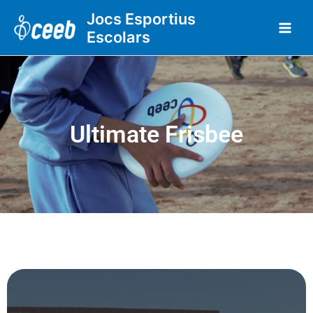
Vés
Jocs Esportius
al
Escolars
contingut
Ultimate Frisbee