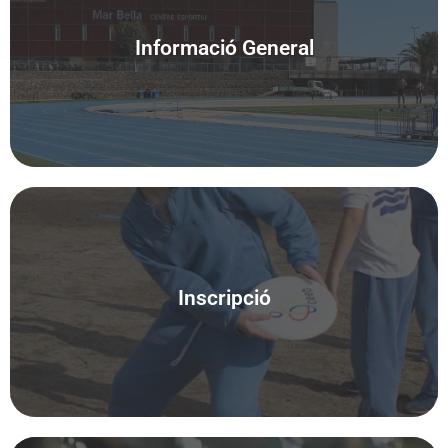
Informació General
Descarrega
Inscripció
Descarrega