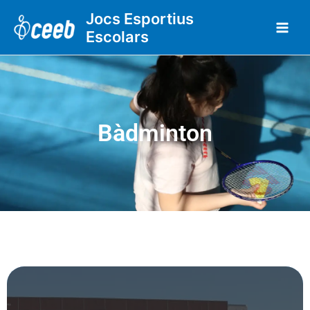
Vés
Jocs Esportius
al
Escolars
contingut
Bàdminton