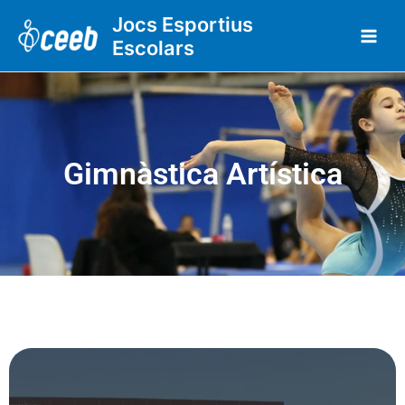
Vés
Jocs Esportius
al
Escolars
contingut
Gimnàstica Artística