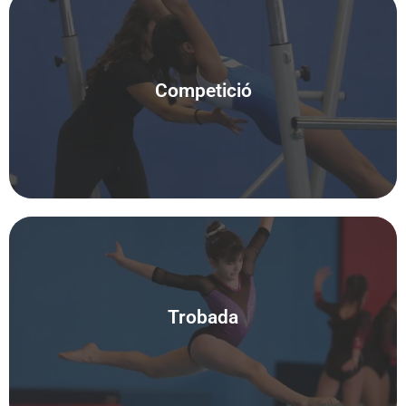
Competició
Pròximament
Trobada
Pròximament