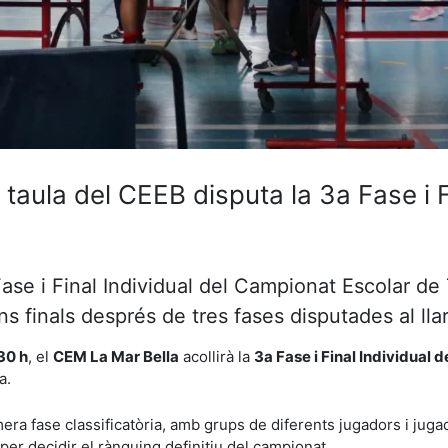
taula del CEEB disputa la 3a Fase i F
Fase i Final Individual del Campionat Escolar de
ons finals després de tres fases disputades al lla
30 h
, el
CEM La Mar Bella
acollirà la
3a Fase i Final Individual 
a.
ra fase classificatòria, amb grups de diferents jugadors i jugad
per decidir el rànquing definitiu del campionat.