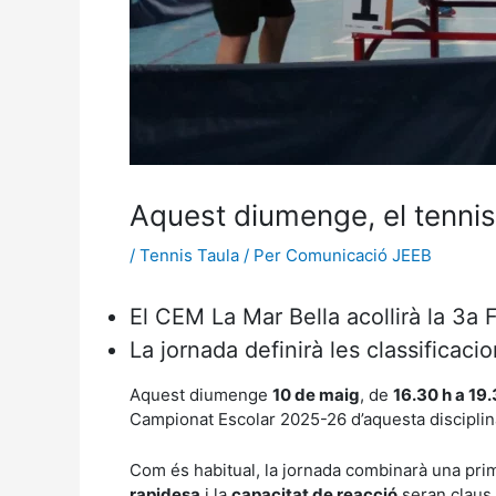
Aquest diumenge, el tennis 
/
Tennis Taula
/ Per
Comunicació JEEB
El CEM La Mar Bella acollirà la 3a 
La jornada definirà les classificaci
Aquest diumenge
10 de maig
, de
16.30 h a 19.
Campionat Escolar 2025-26 d’aquesta disciplin
Com és habitual, la jornada combinarà una prime
rapidesa
i la
capacitat de reacció
seran claus 