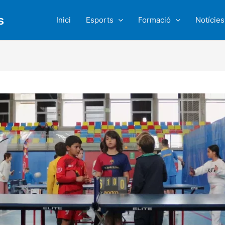
s
Inici
Esports
Formació
Notícies