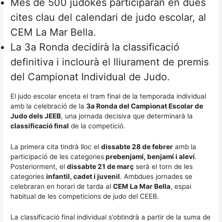
Més de 500 judokes participaran en dues
cites clau del calendari de judo escolar, al
CEM La Mar Bella.
La 3a Ronda decidirà la classificació
definitiva i inclourà el lliurament de premis
del Campionat Individual de Judo.
El judo escolar enceta el tram final de la temporada individual
amb la celebració de la
3a Ronda del Campionat Escolar de
Judo dels JEEB
, una jornada decisiva que determinarà la
classificació final
de la competició.
La primera cita tindrà lloc el
dissabte 28 de febrer
amb la
participació de les categories
prebenjamí, benjamí i aleví
.
Posteriorment, el
dissabte 21 de març
serà el torn de les
categories
infantil, cadet i juvenil
. Ambdues jornades se
celebraran en horari de tarda al
CEM La Mar Bella
, espai
habitual de les competicions de judo del CEEB.
La classificació final individual s’obtindrà a partir de la suma de