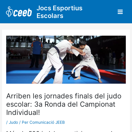
Vés
Jocs Esportius
al
Escolars
contingut
Arriben les jornades finals del judo
escolar: 3a Ronda del Campionat
Individual!
/
Judo
/ Per
Comunicació JEEB