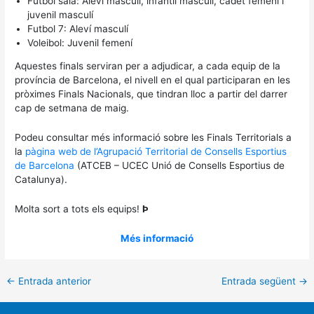
Futbol sala: Aleví masculí, infantil masculí, cadet femení i
juvenil masculí
Futbol 7: Aleví masculí
Voleibol: Juvenil femení
Aquestes finals serviran per a adjudicar, a cada equip de la
província de Barcelona, el nivell en el qual participaran en les
pròximes Finals Nacionals, que tindran lloc a partir del darrer
cap de setmana de maig.
Podeu consultar més informació sobre les Finals Territorials a
la
pàgina web de l’Agrupació Territorial de Consells Esportius
de Barcelona
(ATCEB – UCEC Unió de Consells Esportius de
Catalunya).
Molta sort a tots els equips!
Þ
Més informació
←
Entrada anterior
Entrada següent
→