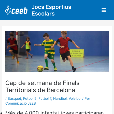
Vés
Jocs Esportius
al
Escolars
contingut
Cap de setmana de Finals
Territorials de Barcelona
/
Bàsquet
,
Futbol 5
,
Futbol 7
,
Handbol
,
Voleibol
/ Per
Comunicació JEEB
Més de 4.000 infants i joves participaran,