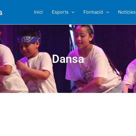
s
Inici
Esports
Formació
Notícies
Dansa