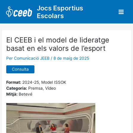
Vés
Jocs Esportius
al
Escolars
contingut
El CEEB i el model de lideratge
basat en els valors de l’esport
Per
Comunicació JEEB
/
8 de maig de 2025
Consulta
Format:
2024-25, Model ISSOK
Categoria:
Premsa, Vídeo
Mitjà:
Betevé