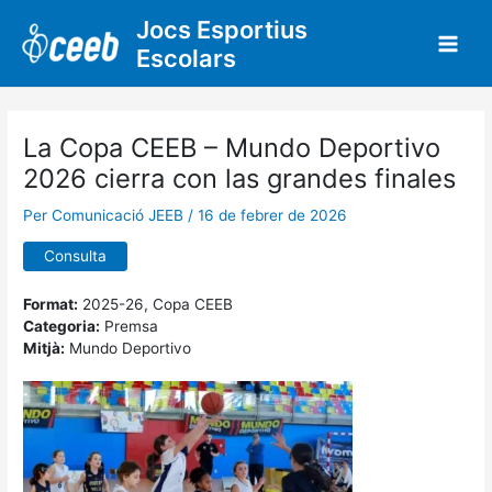
Vés
Jocs Esportius
al
Escolars
contingut
La Copa CEEB – Mundo Deportivo
2026 cierra con las grandes finales
Per
Comunicació JEEB
/
16 de febrer de 2026
Consulta
Format:
2025-26, Copa CEEB
Categoria:
Premsa
Mitjà:
Mundo Deportivo