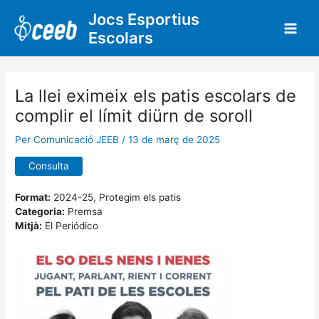
Vés
Jocs Esportius
al
Escolars
contingut
La llei eximeix els patis escolars de
complir el límit diürn de soroll
Per
Comunicació JEEB
/
13 de març de 2025
Consulta
Format:
2024-25, Protegim els patis
Categoria:
Premsa
Mitjà:
El Periódico