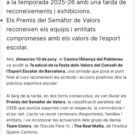
a la temporada 2025-26 amb una tarda de
reconeixements i exhibicions.
Els Premis del Semàfor de Valors
reconeixen els equips i entitats
compromeses amb els valors de l’esport
escolar.
Ahir,
dimecres 10 de juny
, el
Casino l’Aliança del Poblenou
va acollir la
7a edició de la Festa dels Valors del Consell de
l’Esport Escolar de Barcelona,
una jornada que posa el punt
final al curs reconeixent les actituds i accions positives dins la
pràctica esportiva escolar.
Al llarg de la tarda, en dos torns consecutius, es van lliurar els
Premis del Semàfor de Valors
, la classificació paral·lela del
CEEB que puntúa aspectes com el respecte, la convivència i
el joc net. L’acte va reunir centenars d’esportistes, famílies i
entitats, i va incorporar les actuacions dels grups de dansa
Team Colors
, de l’Escola Pere IV, i
The Real Mafia
, de l’Institut
Quatre Cantons.