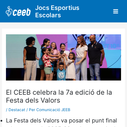
Vés
Jocs Esportius
al
Escolars
contingut
El CEEB celebra la 7a edició de la
Festa dels Valors
/
Destacat
/ Per
Comunicació JEEB
La Festa dels Valors va posar el punt final