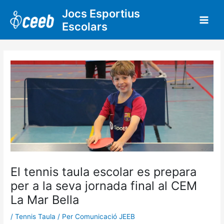
Vés
Jocs Esportius
al
Escolars
contingut
El tennis taula escolar es prepara
per a la seva jornada final al CEM
La Mar Bella
/
Tennis Taula
/ Per
Comunicació JEEB