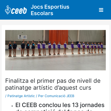
Vés
Jocs Esportius
al
Escolars
contingut
Finalitza el primer pas de nivell de
patinatge artístic d’aquest curs
/
Patinatge Artístic
/ Per
Comunicació JEEB
El CEEB conclou les 13 jornades