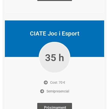
CIATE Joc i Esport
35 h
Cost: 70 €
Semipresencial
Pròximament