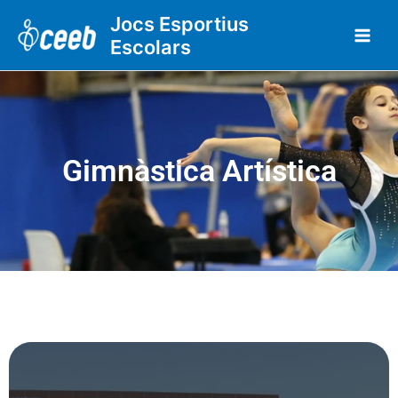
Vés
Jocs Esportius
al
Escolars
contingut
Gimnàstica Artística