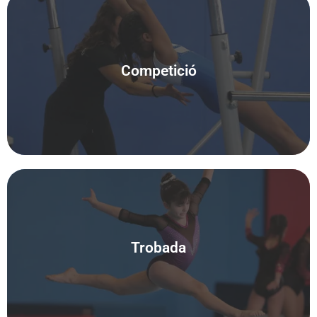
Competició
Pròximament
Trobada
Pròximament