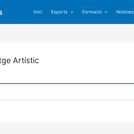
s
Inici
Esports
Formació
Notícies
tge Artístic