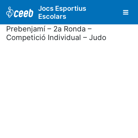
Vés
Jocs Esportius
al
Escolars
contingut
Prebenjamí – 2a Ronda –
Competició Individual – Judo