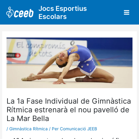
Vés
Jocs Esportius
al
Escolars
contingut
La 1a Fase Individual de Gimnàstica
Rítmica estrenarà el nou pavelló de
La Mar Bella
/
Gimnàstica Rítmica
/ Per
Comunicació JEEB