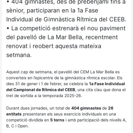
• 404 gimnastes, des de prebenjamí fins a
sènior, participaran en la 1a Fase
Individual de Gimnàstica Rítmica del CEEB.
• La competició estrenarà el nou paviment
del pavelló de La Mar Bella, recentment
renovat i reobert aquesta mateixa
setmana.
Aquest cap de setmana, el pavelló del CEM La Mar Bella es
converteix en l’epicentre de la gimnàstica rítmica escolar. Els
dies 31 de gener i 1 de febrer, se celebra la
1a Fase Individual
del Campionat de Rítmica del CEEB
, una cita clau que dona el
tret de sortida a la temporada 2025-26.
Durant dues jornades, un total de
404 gimnastes
de
26
entitats
presentaran els seus exercicis individuals en una
competició dividida en
5 torns
i amb participació dels nivells A,
B, C i Open.