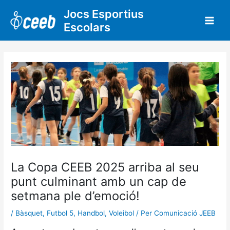
Vés
Jocs Esportius
al
Escolars
contingut
La Copa CEEB 2025 arriba al seu
punt culminant amb un cap de
setmana ple d’emoció!
/
Bàsquet
,
Futbol 5
,
Handbol
,
Voleibol
/ Per
Comunicació JEEB