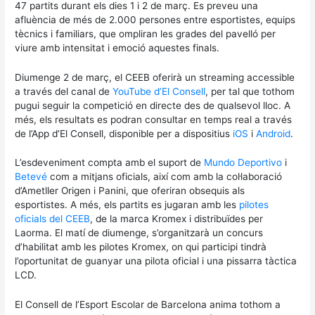
47 partits durant els dies 1 i 2 de març. Es preveu una
afluència de més de 2.000 persones entre esportistes, equips
tècnics i familiars, que ompliran les grades del pavelló per
viure amb intensitat i emoció aquestes finals.
Diumenge 2 de març, el CEEB oferirà un streaming accessible
a través del canal de
YouTube d’El Consell
, per tal que tothom
pugui seguir la competició en directe des de qualsevol lloc. A
més, els resultats es podran consultar en temps real a través
de l’App d’El Consell, disponible per a dispositius
iOS
i
Android
.
L’esdeveniment compta amb el suport de
Mundo Deportivo
i
Betevé
com a mitjans oficials, així com amb la col·laboració
d’Ametller Origen i Panini, que oferiran obsequis als
esportistes. A més, els partits es jugaran amb les
pilotes
oficials del CEEB
, de la marca Kromex i distribuïdes per
Laorma. El matí de diumenge, s’organitzarà un concurs
d’habilitat amb les pilotes Kromex, on qui participi tindrà
l’oportunitat de guanyar una pilota oficial i una pissarra tàctica
LCD.
El Consell de l’Esport Escolar de Barcelona anima tothom a