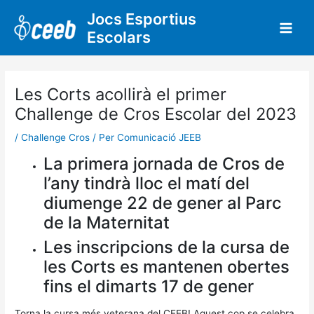
Vés
Jocs Esportius
al
Escolars
contingut
Les Corts acollirà el primer
Challenge de Cros Escolar del 2023
/
Challenge Cros
/ Per
Comunicació JEEB
La primera jornada de Cros de
l’any tindrà lloc el matí del
diumenge 22 de gener al Parc
de la Maternitat
Les inscripcions de la cursa de
les Corts es mantenen obertes
fins el dimarts 17 de gener
Torna la cursa més veterana del CEEB! Aquest cop se celebra