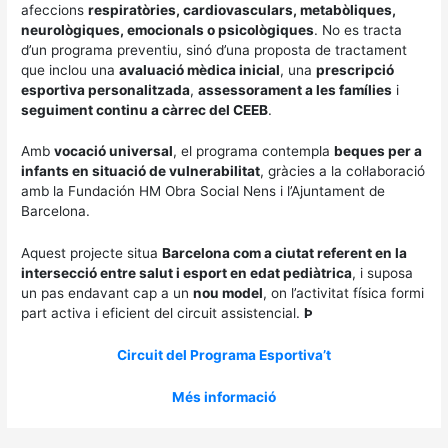
afeccions
respiratòries, cardiovasculars, metabòliques,
neurològiques, emocionals o psicològiques
. No es tracta
d’un programa preventiu, sinó d’una proposta de tractament
que inclou una
avaluació mèdica inicial
, una
prescripció
esportiva personalitzada
,
assessorament a les famílies
i
seguiment continu a càrrec del CEEB
.
Amb
vocació universal
, el programa contempla
beques per a
infants en situació de vulnerabilitat
, gràcies a la col·laboració
amb la Fundación HM Obra Social Nens i l’Ajuntament de
Barcelona.
Aquest projecte situa
Barcelona com a ciutat referent en la
intersecció entre salut i esport en edat pediàtrica
, i suposa
un pas endavant cap a un
nou model
, on l’activitat física formi
part activa i eficient del circuit assistencial.
Þ
Circuit del Programa Esportiva’t
Més informació