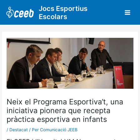
Vés
Jocs Esportius
al
Escolars
contingut
Neix el Programa Esportiva’t, una
iniciativa pionera que recepta
pràctica esportiva en infants
/
Destacat
/ Per
Comunicació JEEB