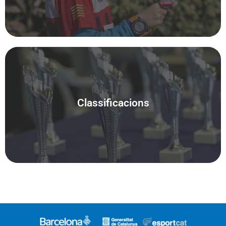
Classificacions
Pròximament