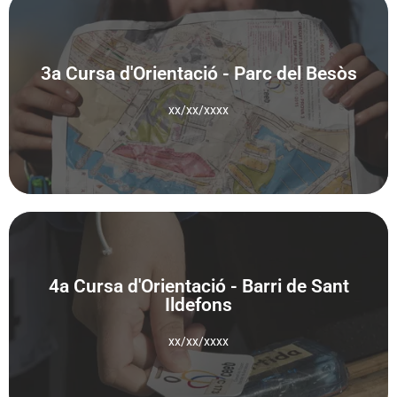
3a Cursa d'Orientació - Parc del Besòs
Pròximament
xx/xx/xxxx
4a Cursa d'Orientació - Barri de Sant
Ildefons
Pròximament
xx/xx/xxxx