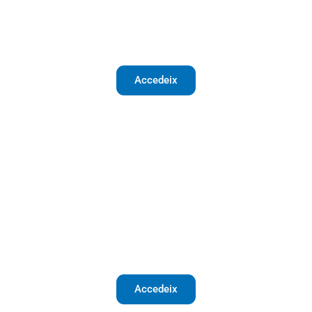
1a Fase
Accedeix
Final
Accedeix