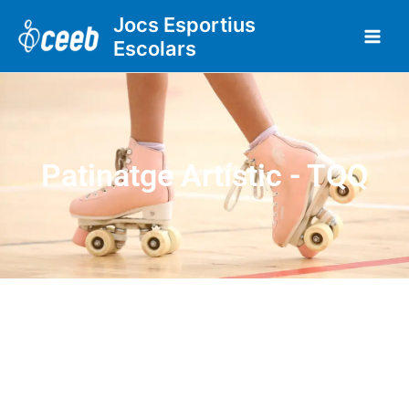
Vés
Jocs Esportius
al
Escolars
contingut
Patinatge Artístic - TQQ