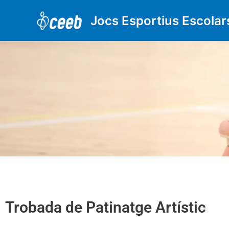
Vés
al
Jocs Esportius Escolar
contingut
Trobada de Patinatge Artístic