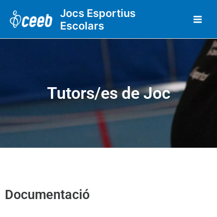
Vés
Jocs Esportius
al
Escolars
contingut
Tutors/es de Joc
Documentació