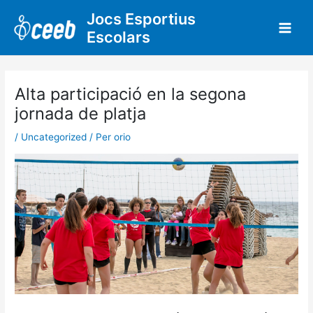
Vés
Jocs Esportius
al
Escolars
contingut
Alta participació en la segona
jornada de platja
/
Uncategorized
/ Per
orio