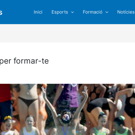
s
Inici
Esports
Formació
Notícies
per formar-te