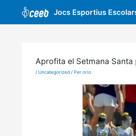
Vés
al
Jocs Esportius Escolar
contingut
Aprofita el Setmana Santa 
/
Uncategorized
/ Per
orio