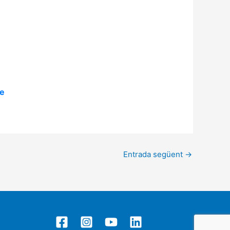
ne
Entrada següent
→