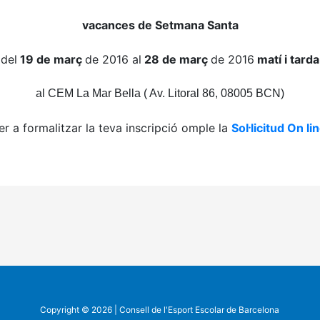
vacances de Setmana Santa
del
19 de març
de 2016
al
28 de març
de 2016
matí i tarda
al CEM La Mar Bella ( Av. Litoral 86, 08005 BCN)
er a formalitzar la teva inscripció omple la
Sol·licitud On li
Copyright © 2026 | Consell de l'Esport Escolar de Barcelona