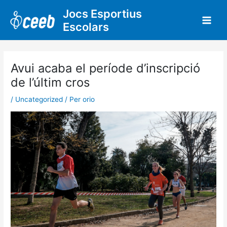
Vés
Jocs Esportius
al
Escolars
contingut
Avui acaba el període d’inscripció
de l’últim cros
/
Uncategorized
/ Per
orio