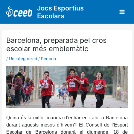
Vés
Jocs Esportius
al
Escolars
contingut
Barcelona, preparada pel cros
escolar més emblemàtic
/
Uncategorized
/ Per
orio
Quina és la millor manera d’entrar en calor a Barcelona
durant aquests mesos d’hivern? El Consell de l’Esport
Escolar de Barcelona donarà el diumenge, 18 de