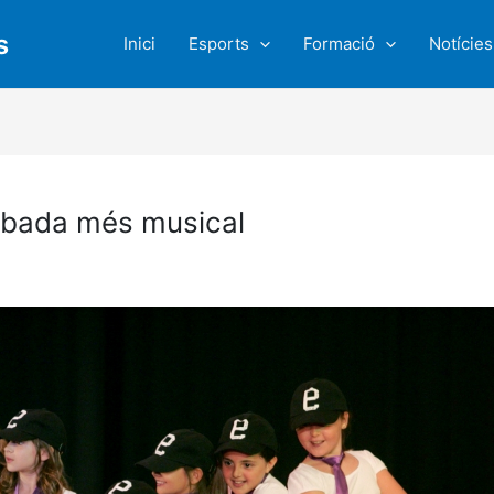
s
Inici
Esports
Formació
Notícies
robada més musical