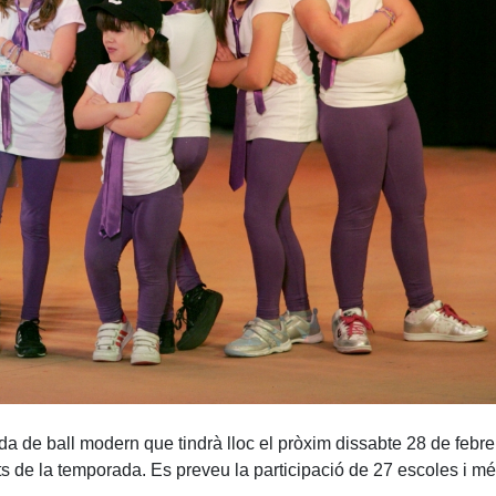
obada de ball modern que tindrà lloc el pròxim dissabte 28 de febr
de la temporada. Es preveu la participació de 27 escoles i més 