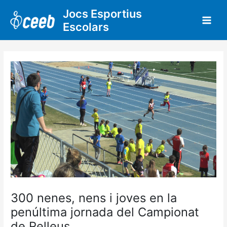
Vés
Jocs Esportius
al
Escolars
contingut
300 nenes, nens i joves en la
penúltima jornada del Campionat
de Relleus