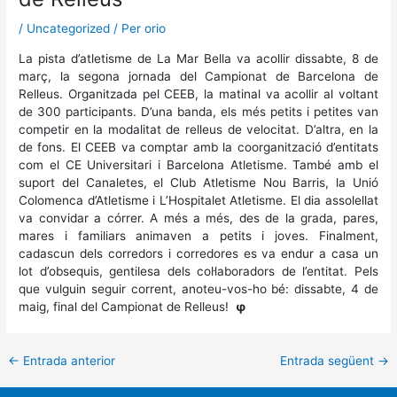
/
Uncategorized
/ Per
orio
La pista d’atletisme de La Mar Bella va acollir dissabte, 8 de
març, la segona jornada del Campionat de Barcelona de
Relleus. Organitzada pel CEEB, la matinal va acollir al voltant
de 300 participants. D’una banda, els més petits i petites van
competir en la modalitat de relleus de velocitat. D’altra, en la
de fons. El CEEB va comptar amb la coorganització d’entitats
com el CE Universitari i Barcelona Atletisme. També amb el
suport del Canaletes, el Club Atletisme Nou Barris, la Unió
Colomenca d’Atletisme i L’Hospitalet Atletisme. El dia assolellat
va convidar a córrer. A més a més, des de la grada, pares,
mares i familiars animaven a petits i joves. Finalment,
cadascun dels corredors i corredores es va endur a casa un
lot d’obsequis, gentilesa dels col·laboradors de l’entitat. Pels
que vulguin seguir corrent, anoteu-vos-ho bé: dissabte, 4 de
maig, final del Campionat de Relleus!
φ
←
Entrada anterior
Entrada següent
→