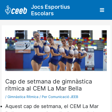
Vés
Jocs Esportius
al
Escolars
contingut
Cap de setmana de gimnàstica
rítmica al CEM La Mar Bella
/
Gimnàstica Rítmica
/ Per
Comunicació JEEB
Aquest cap de setmana, el CEM La Mar