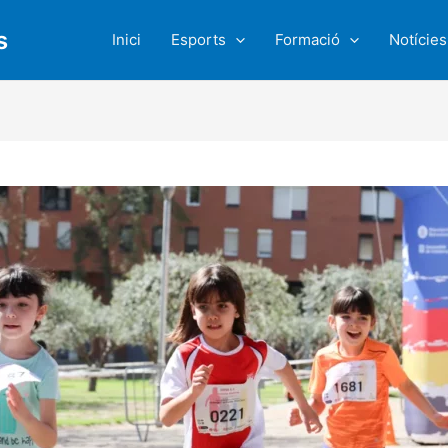
s
Inici
Esports
Formació
Notícies