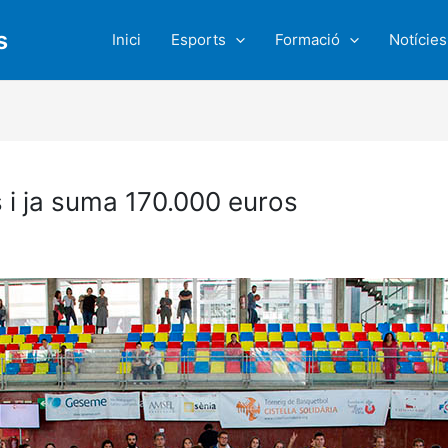
s
Inici
Esports
Formació
Notícies
ys i ja suma 170.000 euros