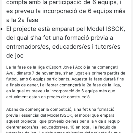
compta amb la participació de 6 equips, i
es preveu la incorporació de 6 equips més
a la 2a fase
El projecte està emparat pel Model ISSOK,
del qual s’ha fet una formació prèvia a
entrenadors/es, educadors/es i tutors/es
de joc
La 1a fase de la lliga d’Esport Jove i Acció ja ha començat!
Avui, dimarts 7 de novembre, s’han jugat els primers partits de
futbol, amb 6 equips participants. Aquesta 1a fase durarà fins
a finals de gener, i al febrer començarà la 2a fase de la lliga,
en la qual es preveu la incorporació de 6 equips més que
actualment estan en procés de construcció.
Abans de començar la competició, s’ha fet una formació
prèvia i essencial del Model ISSOK, el model que empara
aquest projecte i que proveeix d’eines per a la vida a l’equip
d’entrenadors/es i educadors/es, 10 en total, i a l’equip de
tutors/es de joc. Un dels grans objectius del projecte és que