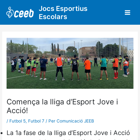
Vés
Jocs Esportius
al
Escolars
contingut
Comença la lliga d’Esport Jove i
Acció!
/
Futbol 5
,
Futbol 7
/ Per
Comunicació JEEB
La 1a fase de la lliga d’Esport Jove i Acció