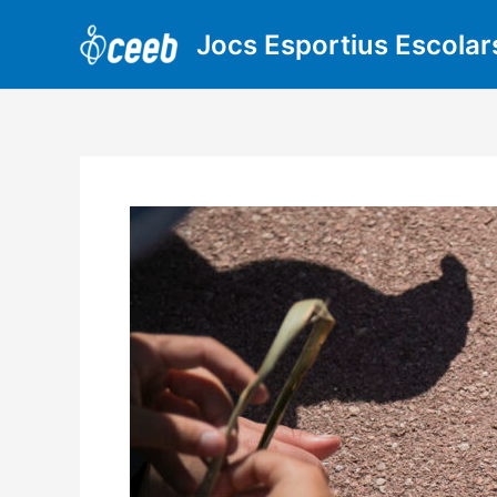
Vés
al
Jocs Esportius Escolar
contingut