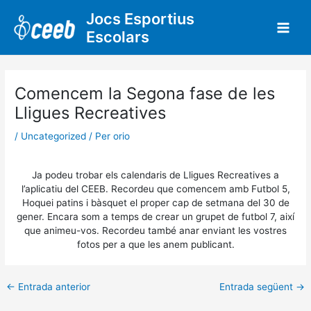
Vés
Jocs Esportius
al
Escolars
contingut
Comencem la Segona fase de les
Lligues Recreatives
/
Uncategorized
/ Per
orio
Ja podeu trobar els calendaris de Lligues Recreatives a
l’aplicatiu del CEEB. Recordeu que comencem amb Futbol 5,
Hoquei patins i bàsquet el proper cap de setmana del 30 de
gener. Encara som a temps de crear un grupet de futbol 7, així
que animeu-vos. Recordeu també anar enviant les vostres
fotos per a que les anem publicant.
←
Entrada anterior
Entrada següent
→