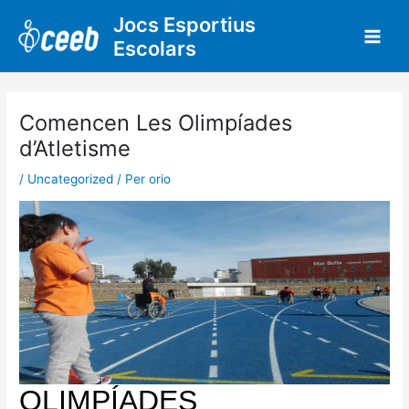
Vés
Jocs Esportius
al
Escolars
contingut
Comencen Les Olimpíades
d’Atletisme
/
Uncategorized
/ Per
orio
O
LIMPÍADES