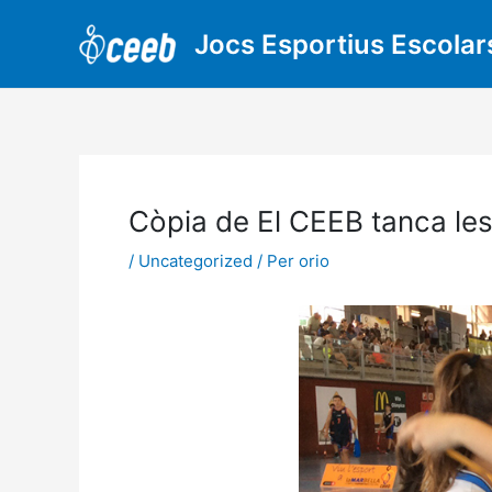
Vés
al
Jocs Esportius Escolar
contingut
Còpia de El CEEB tanca les
/
Uncategorized
/ Per
orio