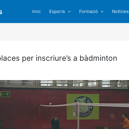
s
Inici
Esports
Formació
Notícies
aces per inscriure’s a bàdminton