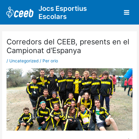
Vés
Jocs Esportius
al
Escolars
contingut
Corredors del CEEB, presents en el
Campionat d’Espanya
/
Uncategorized
/ Per
orio