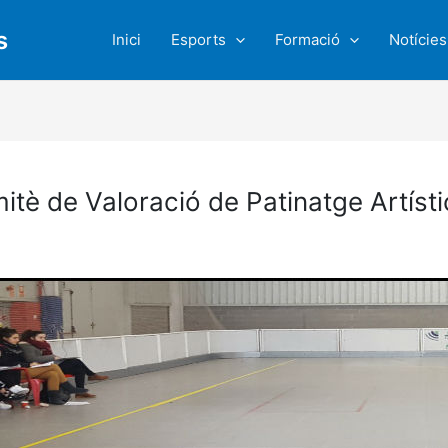
s
Inici
Esports
Formació
Notícies
itè de Valoració de Patinatge Artíst