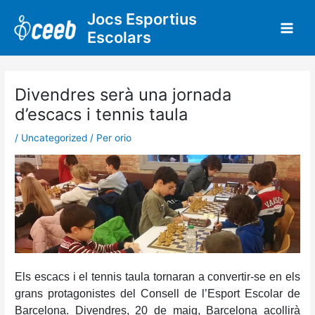
Vés
Jocs Esportius
al
Escolars
contingut
Divendres serà una jornada
d’escacs i tennis taula
/
Uncategorized
/ Per
orio
Els escacs i el tennis taula tornaran a convertir-se en els
grans protagonistes del Consell de l’Esport Escolar de
Barcelona. Divendres, 20 de maig, Barcelona acollirà