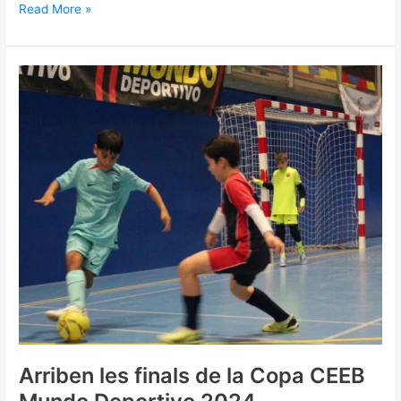
Read More »
Arriben
les
finals
de
la
Copa
CEEB
Mundo
Deportivo
2024
Arriben les finals de la Copa CEEB