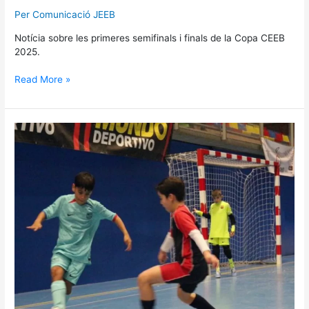
Per
Comunicació JEEB
Notícia sobre les primeres semifinals i finals de la Copa CEEB
2025.
Read More »
Finalitzen
les
Finals
de
la
Copa
CEEB
Mundo
Deportivo
2024