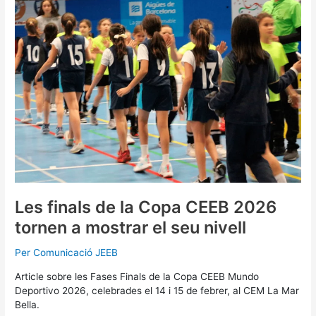
la
Copa
CEEB
2026
tornen
a
mostrar
el
seu
nivell
Les finals de la Copa CEEB 2026
tornen a mostrar el seu nivell
Per
Comunicació JEEB
Article sobre les Fases Finals de la Copa CEEB Mundo
Deportivo 2026, celebrades el 14 i 15 de febrer, al CEM La Mar
Bella.