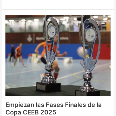
Empiezan
las
Fases
Finales
de
la
Copa
CEEB
2025
Empiezan las Fases Finales de la
Copa CEEB 2025