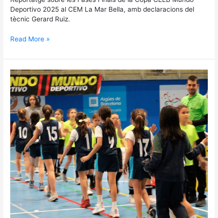
Deportivo 2025 al CEM La Mar Bella, amb declaracions del
tècnic Gerard Ruiz.
Read More »
Fin
de
semana
final
y
decisivo
de
la
Copa
CEEB
Mundo
Deportivo