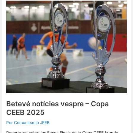
Betevé
notícies
vespre
–
Copa
CEEB
2025
Betevé notícies vespre – Copa
CEEB 2025
Per
Comunicació JEEB
Reportatge sobre les Fases Finals de la Copa CEEB Mundo