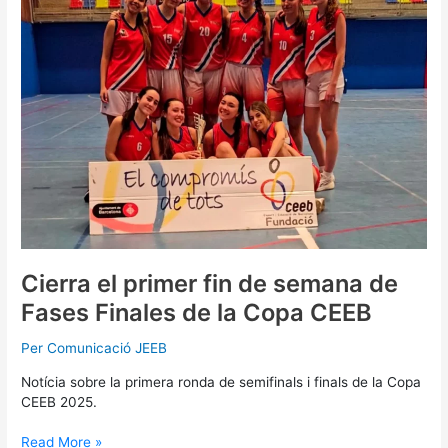
fin
de
semana
de
Fases
Finales
de
la
Copa
CEEB
Cierra el primer fin de semana de
Fases Finales de la Copa CEEB
Per
Comunicació JEEB
Notícia sobre la primera ronda de semifinals i finals de la Copa
CEEB 2025.
Read More »