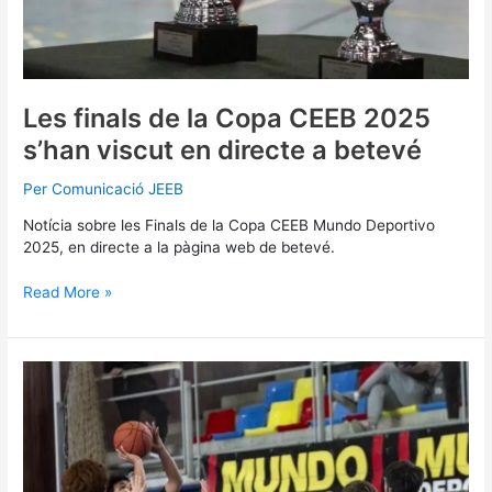
betevé
Les finals de la Copa CEEB 2025
s’han viscut en directe a betevé
Per
Comunicació JEEB
Notícia sobre les Finals de la Copa CEEB Mundo Deportivo
2025, en directe a la pàgina web de betevé.
Read More »
Sigue
en
streaming
la
Copa
CEEB