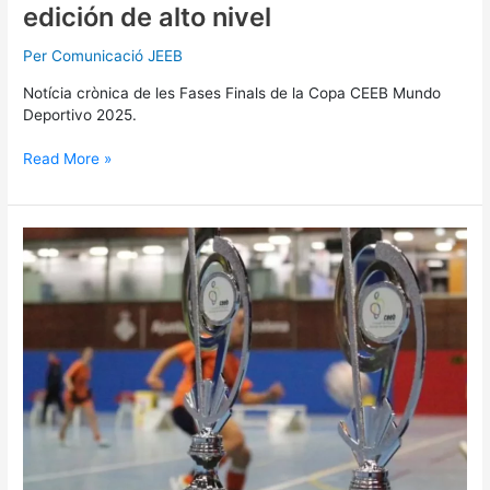
edición de alto nivel
Per
Comunicació JEEB
Notícia crònica de les Fases Finals de la Copa CEEB Mundo
Deportivo 2025.
Read More »
Les
finals
de
la
Copa
CEEB
2025
s’han
viscut
en
directe
a