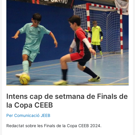
cap
de
setmana
de
Finals
de
la
Copa
CEEB
Intens cap de setmana de Finals de
la Copa CEEB
Per
Comunicació JEEB
Redactat sobre les Finals de la Copa CEEB 2024.