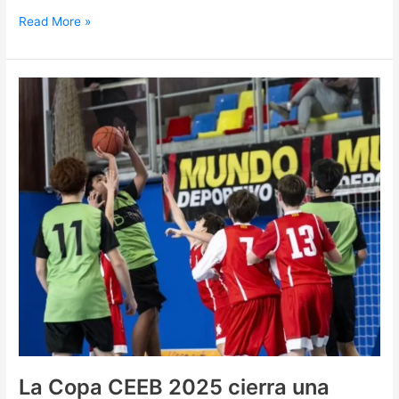
Read More »
La
Copa
CEEB
2025
cierra
una
edición
de
alto
nivel
La Copa CEEB 2025 cierra una