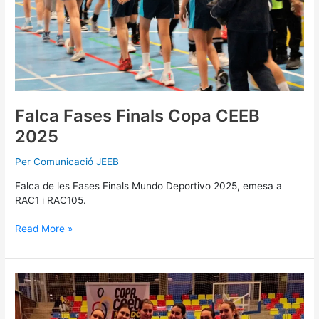
Falca Fases Finals Copa CEEB
2025
Per
Comunicació JEEB
Falca de les Fases Finals Mundo Deportivo 2025, emesa a
RAC1 i RAC105.
Read More »
Cierra
el
primer