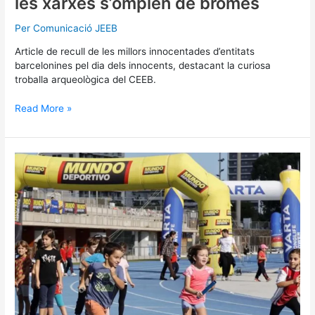
les xarxes s’omplen de bromes
Per
Comunicació JEEB
Article de recull de les millors innocentades d’entitats
barcelonines pel dia dels innocents, destacant la curiosa
troballa arqueològica del CEEB.
Read More »
Gran
final
de
las
matinales
atléticas
de
la
Allianz
Jean
Bouin