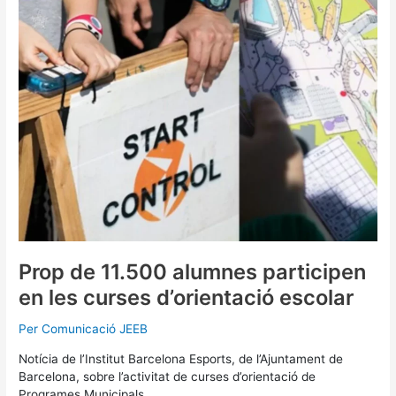
11.500
alumnes
participen
en
les
curses
d’orientació
escolar
Prop de 11.500 alumnes participen
en les curses d’orientació escolar
Per
Comunicació JEEB
Notícia de l’Institut Barcelona Esports, de l’Ajuntament de
Barcelona, sobre l’activitat de curses d’orientació de
Programes Municipals.