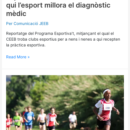
qui l’esport millora el diagnòstic
mèdic
Per
Comunicació JEEB
Reportatge del Programa Esportiva’t, mitjançant el qual el
CEEB troba clubs esportius per a nens i nenes a qui recepten
la pràctica esportiva.
Read More »
El
Cros
de
Sant
Andreu
tancarà
la
Challenge
de
Cros