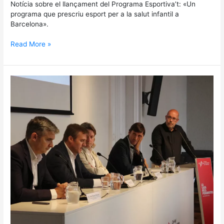
Notícia sobre el llançament del Programa Esportiva’t: «Un
programa que prescriu esport per a la salut infantil a
Barcelona».
Read More »
La
UEC
assisteix
a
la
presentació
del
Programa
Esportiva’t