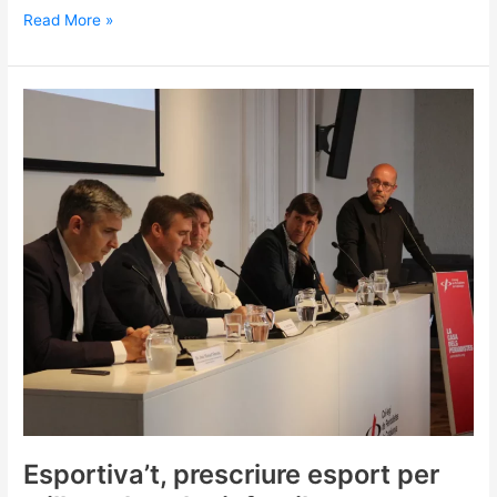
Read More »
Esportiva’t,
prescriure
esport
per
millorar
la
salut
infantil
Esportiva’t, prescriure esport per