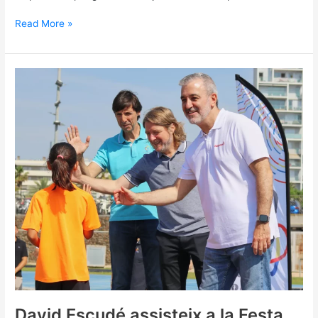
Read More »
David
Escudé
assisteix
a
la
Festa
Suma’t
David Escudé assisteix a la Festa