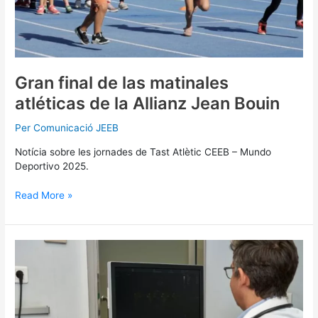
Gran final de las matinales
atléticas de la Allianz Jean Bouin
Per
Comunicació JEEB
Notícia sobre les jornades de Tast Atlètic CEEB – Mundo
Deportivo 2025.
Read More »
El
Hospital
HM
Nens
y
el