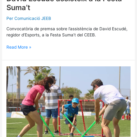
Suma’t
Per
Comunicació JEEB
Convocatòria de premsa sobre l’assistència de David Escudé,
regidor d’Esports, a la Festa Suma’t del CEEB.
Read More »
Bàsics:
«Tot
a
punt
per
viure
una
nova
edició
de
la
Festa