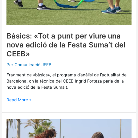
Suma’t
del
CEEB»
Bàsics: «Tot a punt per viure una
nova edició de la Festa Suma’t del
CEEB»
Per
Comunicació JEEB
Fragment de «bàsics», el programa d’anàlisi de l’actualitat de
Barcelona, on la tècnica del CEEB Ingrid Forteza parla de la
nova edició de la Festa Suma’t.
Read More »
El
CEEB
tanca