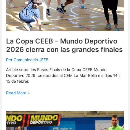
grandes
finales
La Copa CEEB – Mundo Deportivo
2026 cierra con las grandes finales
Per
Comunicació JEEB
Article sobre les Fases Finals de la Copa CEEB Mundo
Deportivo 2026, celebrades al CEM La Mar Bella els dies 14 i
15 de febrer.
Read More »
Les
finals
de