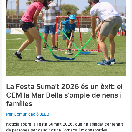
2026
és
un
èxit:
el
CEM
la
Mar
Bella
s’omple
de
nens
i
famílies
La Festa Suma’t 2026 és un èxit: el
CEM la Mar Bella s’omple de nens i
famílies
Per
Comunicació JEEB
Notícia sobre la Festa Suma’t 2026, que ha aplegat centenars
de persones per gaudir d’una jornada ludicoesportiva.