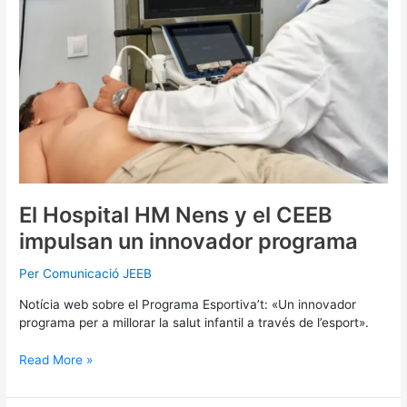
CEEB
impulsan
un
innovador
programa
El Hospital HM Nens y el CEEB
impulsan un innovador programa
Per
Comunicació JEEB
Notícia web sobre el Programa Esportiva’t: «Un innovador
programa per a millorar la salut infantil a través de l’esport».
Read More »