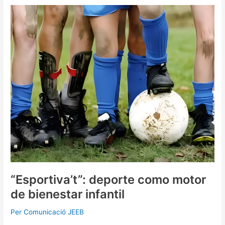
“Esportiva’t”:
deporte
como
motor
de
bienestar
infantil
“Esportiva’t”: deporte como motor
de bienestar infantil
Per
Comunicació JEEB