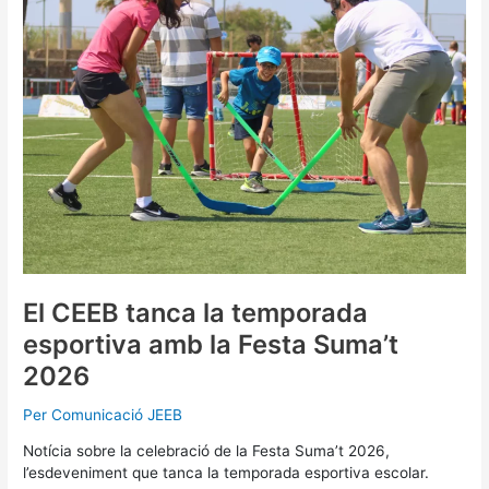
la
temporada
esportiva
amb
la
Festa
Suma’t
2026
El CEEB tanca la temporada
esportiva amb la Festa Suma’t
2026
Per
Comunicació JEEB
Notícia sobre la celebració de la Festa Suma’t 2026,
l’esdeveniment que tanca la temporada esportiva escolar.