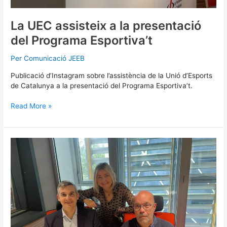
La UEC assisteix a la presentació
del Programa Esportiva’t
Per
Comunicació JEEB
Publicació d’Instagram sobre l’assistència de la Unió d’Esports
de Catalunya a la presentació del Programa Esportiva’t.
Read More »
El
Programa
Esportiva’t
a
«Més
que
Esport»
de
Ràdio