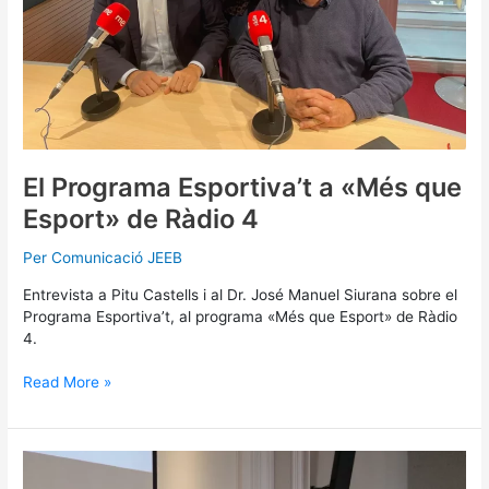
4
El Programa Esportiva’t a «Més que
Esport» de Ràdio 4
Per
Comunicació JEEB
Entrevista a Pitu Castells i al Dr. José Manuel Siurana sobre el
Programa Esportiva’t, al programa «Més que Esport» de Ràdio
4.
Read More »
Neix
Esportiva’t: