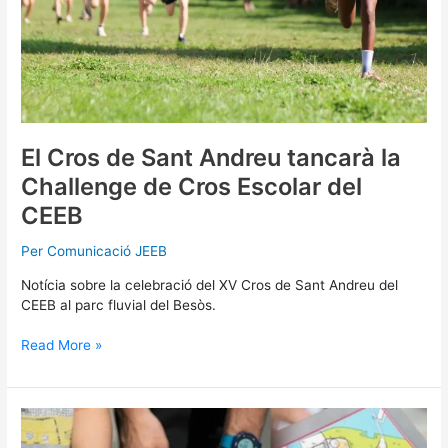
Escolar
del
CEEB
El Cros de Sant Andreu tancarà la
Challenge de Cros Escolar del
CEEB
Per
Comunicació JEEB
Notícia sobre la celebració del XV Cros de Sant Andreu del
CEEB al parc fluvial del Besòs.
Read More »
Prop
de