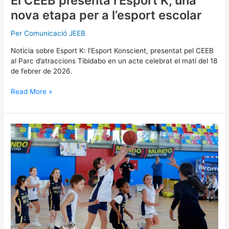
El CEEB presenta l’Esport K, una
nova etapa per a l’esport escolar
Per
Comunicació JEEB
Notícia sobre Esport K: l’Esport Konscient, presentat pel CEEB
al Parc d’atraccions Tibidabo en un acte celebrat el matí del 18
de febrer de 2026.
Read More »
La
Copa
CEEB
–
Mundo
Deportivo
2026
cierra
con
las