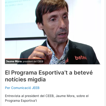
Esportiva’t
a
betevé
notícies
migdia
El Programa Esportiva’t a betevé
notícies migdia
Per
Comunicació JEEB
Entrevista al president del CEEB, Jaume Mora, sobre el
Programa Esportiva’t