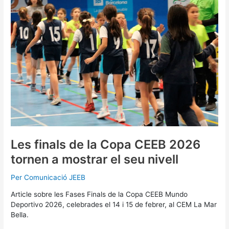
la
Copa
CEEB
2026
tornen
a
mostrar
el
seu
nivell
Les finals de la Copa CEEB 2026
tornen a mostrar el seu nivell
Per
Comunicació JEEB
Article sobre les Fases Finals de la Copa CEEB Mundo
Deportivo 2026, celebrades el 14 i 15 de febrer, al CEM La Mar
Bella.