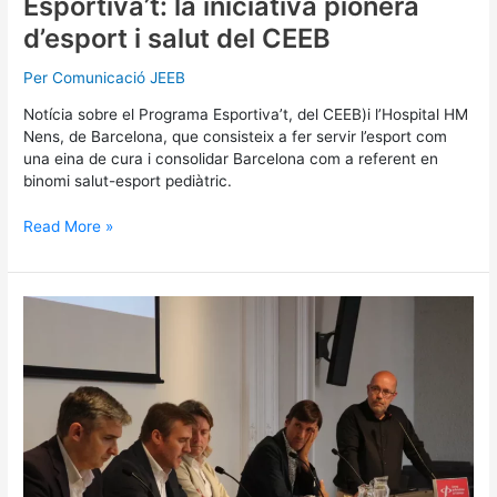
Esportiva’t: la iniciativa pionera
d’esport i salut del CEEB
Per
Comunicació JEEB
Notícia sobre el Programa Esportiva’t, del CEEB)i l’Hospital HM
Nens, de Barcelona, que consisteix a fer servir l’esport com
una eina de cura i consolidar Barcelona com a referent en
binomi salut-esport pediàtric.
Read More »
El
CEEB
i
l’Hospital
HM
Nens
presenten
el
Programa