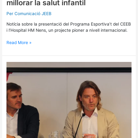
millorar la salut infantil
Per
Comunicació JEEB
Notícia sobre la presentació del Programa Esportiva’t del CEEB
i l’Hospital HM Nens, un projecte pioner a nivell internacional.
Read More »
David
Escudé
assisteix
a
la
presentació
d’Esportiva’t