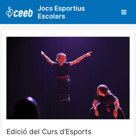
Vés
Jocs Esportius
al
Escolars
contingut
Edició del Curs d’Esports