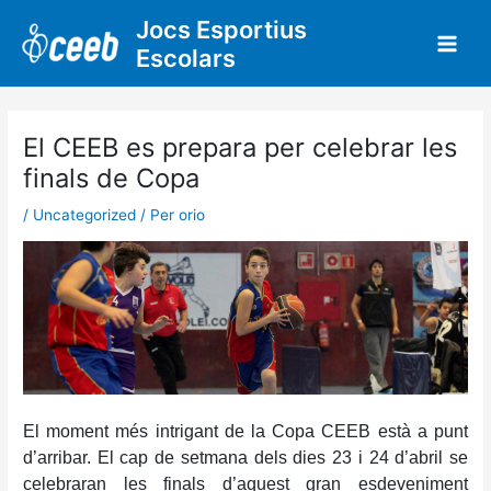
Vés
Jocs Esportius
al
Escolars
contingut
El CEEB es prepara per celebrar les
finals de Copa
/
Uncategorized
/ Per
orio
El moment més intrigant de la Copa CEEB està a punt
d’arribar. El cap de setmana dels dies 23 i 24 d’abril se
celebraran les finals d’aquest gran esdeveniment