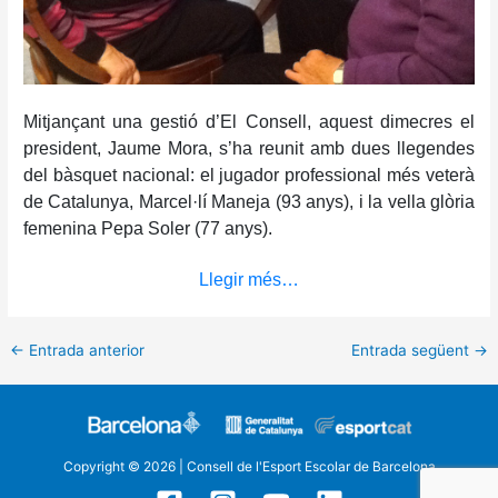
Mitjançant una gestió d’El Consell, aquest dimecres el
president, Jaume Mora, s’ha reunit amb dues llegendes
del bàsquet nacional: el jugador professional més veterà
de Catalunya, Marcel·lí Maneja (93 anys), i la vella glòria
femenina Pepa Soler (77 anys).
Llegir més…
←
Entrada anterior
Entrada següent
→
Copyright © 2026 | Consell de l'Esport Escolar de Barcelona