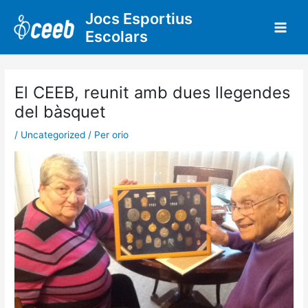
Vés
Jocs Esportius
al
Escolars
contingut
El CEEB, reunit amb dues llegendes
del bàsquet
/
Uncategorized
/ Per
orio